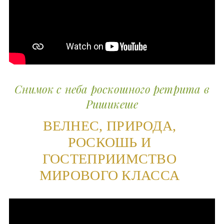
Снимок с неба роскошного ретрита в
Ришикеше
ВЕЛНЕС, ПРИРОДА,
РОСКОШЬ И
ГОСТЕПРИИМСТВО
МИРОВОГО КЛАССА