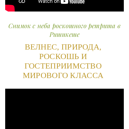
Снимок с неба роскошного ретрита в
Ришикеше
ВЕЛНЕС, ПРИРОДА,
РОСКОШЬ И
ГОСТЕПРИИМСТВО
МИРОВОГО КЛАССА