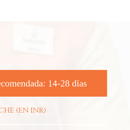
ecomendada: 14-28 días
CHE (EN INR)