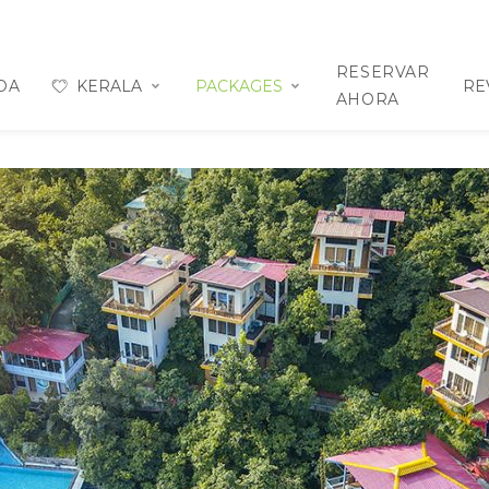
RESERVAR
OA
KERALA
PACKAGES
RE
AHORA