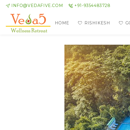
INFO@VEDAFIVE.COM
+91-9354483728
HOME
RISHIKESH
G