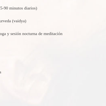
75-90 minutos diarios)
urveda (vaidya)
yoga y sesión nocturna de meditación
a